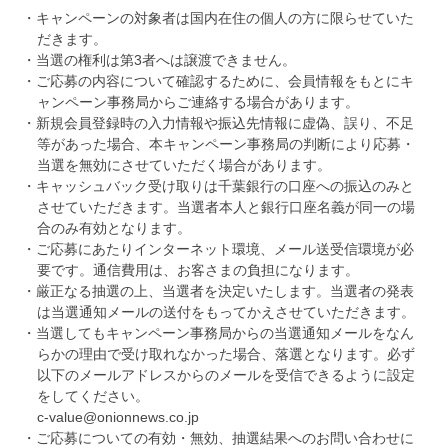
・キャンペーンの対象者は国内在住の個人の方に限らせていた
だきます。
・当選の権利は第3者へは譲渡できません。
・ご応募の内容について確認するために、会員情報をもとにキ
ャンペーン事務局からご連絡する場合があります。
・新規会員登録時の入力情報や振込先情報に虚偽、誤り、不足
等があった場合、本キャンペーン事務局の判断により応募・
当選を無効にさせていただく場合があります。
・キャッシュバック受け取りは千葉銀行の口座への振込のみと
させていただきます。当選者本人と銀行口座名義が同一の場
合のみ有効となります。
・ご応募にあたりインターネット環境、メール送受信環境が必
要です。通信費用は、お客さまの負担になります。
・厳正なる抽選の上、当選者を決定いたします。当選者の発表
は当選通知メールの送付をもってかえさせていただきます。
・当選してもキャンペーン事務局からの当選通知メールをなん
らかの理由で受け取れなかった場合、落選となります。必ず
以下のメールアドレスからのメールを受信できるように設定
をしてください。
c-value@onionnews.co.jp
・ご応募についての有効・無効、抽選結果へのお問い合わせに