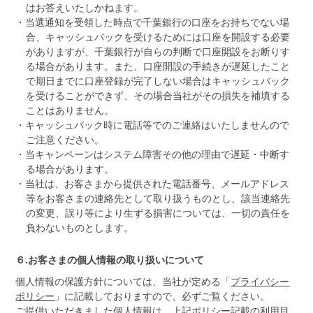
はお答えいたしかねます。
・当選通知を受領した時点で千葉銀行の口座をお持ちでない場
合、キャッシュバックを受けるためには口座を開設する必要
がありますが、千葉銀行が自らの判断で口座開設をお断りす
る場合があります。また、口座開設の手続きが遅延したこと
で期日までに口座登録が完了しない場合はキャッシュバック
を受けることができず、その場合当社がその損失を補填する
ことはありません。
・キャッシュバック時に電話等でのご連絡はいたしませんので
ご注意ください。
・当キャンペーンはシステム障害その他の理由で遅延・中断す
る場合があります。
・当社は、お客さまから提供された電話番号、メールアドレス
等をお客さまの連絡先として取り扱うものとし、該当連絡先
の変更、誤り等により生ずる損害については、一切の責任を
負わないものとします。
６.お客さまの個人情報の取り扱いについて
個人情報の保護方針については、当社が定める「
プライバシー
ポリシー
」に記載しておりますので、必ずご覧ください。
ご提供いただきました個人情報は、上記ポリシー記載の利用目